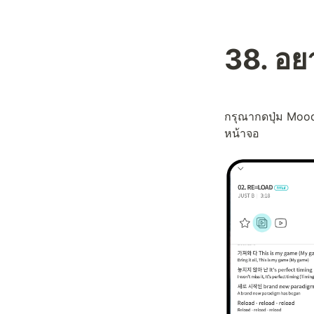
38. อย
กรุณากดปุ่ม Mood
หน้าจอ