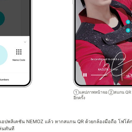
①แคปภาพหน้าจอ ②สแกน QR 
อีกครั้ง
งแอปพลิเคชัน NEMOZ แล้ว หากสแกน QR ด้วยกล้องมือถือ โฟโต้การ
่นทันที
