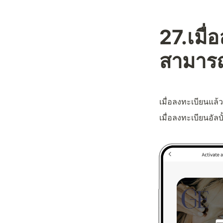
27.เมื่
สามารถล
เมื่อลงทะเบียนแล้
เมื่อลงทะเบียนอัลบ