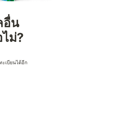
อื่น
อไม่?
ทะเบียนได้อีก