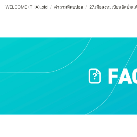
WELCOME (THA)_old
/
คำถามที่พบบ่อย
/