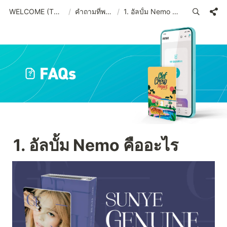
WELCOME (THA)_old
/
คำถามที่พบบ่อย
/
1. อัลบั้ม Nemo คืออะไร
1. อัลบั้ม Nemo คืออะไร