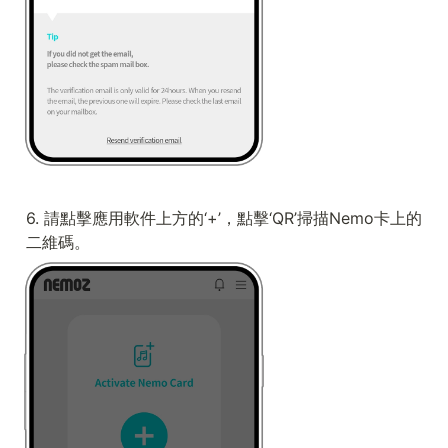
6. 請點擊應用軟件上方的‘+’，點擊‘QR’掃描Nemo卡上的
二維碼。