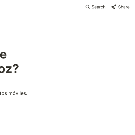
Search
Share
e 
moz?
tos móviles.