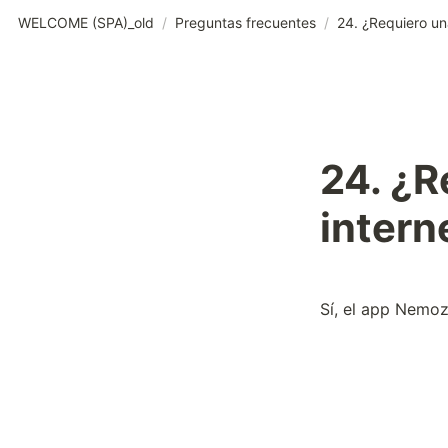
WELCOME (SPA)_old
/
Preguntas frecuentes
/
24. ¿R
intern
Sí, el app Nemoz