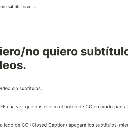
23. Quiero/no quiero subtítulos en mis videos.
iero/no quiero subtítulo
deos.
video sin subtítulos,
FF una vez que das clic en el botón de CC en modo pantal
a lado de CC (Closed Caption) apagará los subtítulos, mien