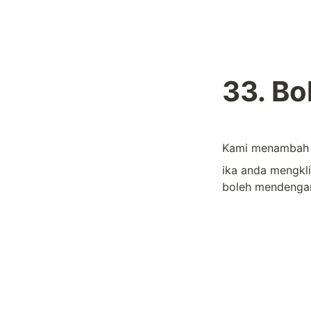
33. Bo
Kami menambah f
ika anda mengkli
boleh mendengar 