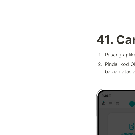
41. C
1
.
Pasang aplik
2
.
Pindai kod Q
bagian atas 