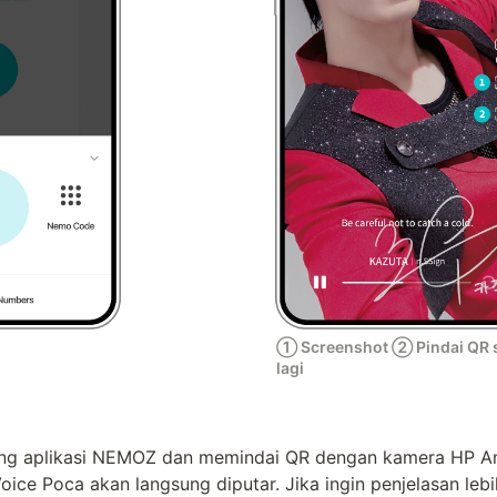
① Screenshot ② Pindai QR se
lagi
ng aplikasi NEMOZ dan memindai QR dengan kamera HP An