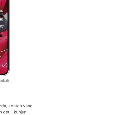
kali 
da, konten yang 
terdaftar di Voice Poca akan langsung diputar. Jika ingin penjelasan lebih detil, kunjuni 