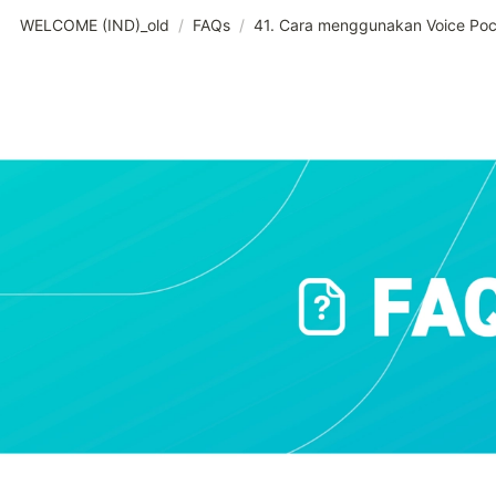
WELCOME (IND)_old
/
FAQs
/
41. Cara menggunakan Voice Po