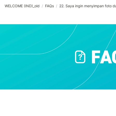
WELCOME (IND)_old
/
FAQs
/