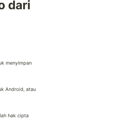
 dari 
tuk menyimpan 
k Android, atau 
h hak cipta 