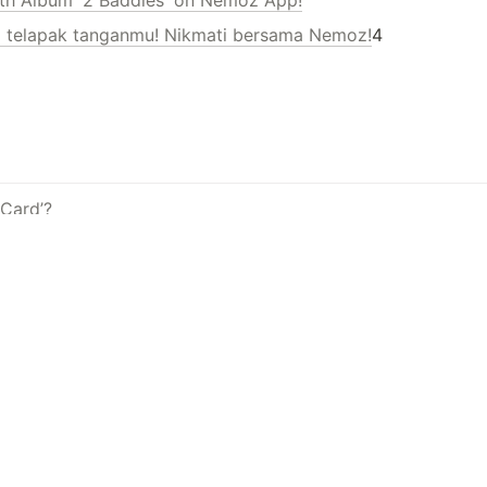
i telapak tanganmu! Nikmati bersama Nemoz!
4
Card’?
a mendaftarkan kartu Nemoz
mindai Kode Nemo.
andi saya.
aya tidak dijawab.
tentang jam penerimaan Pusat Layanan.