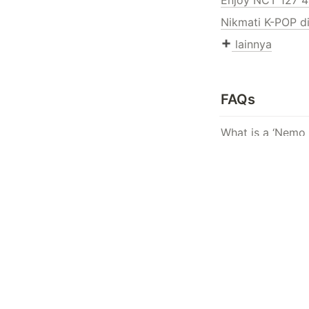
Nikmati K-POP d
 lainnya
FAQs
What is a ‘Nemo 
Perhatian ketik
Tidak dapat me
Saya lupa kata s
Pertanyaan 1:1 s
Saya ingin tahu 
 lainnya