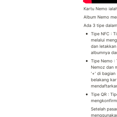
Kartu Nemo iala
Album Nemo meng
Ada 3 tipe dalam
•
Tipe NFC : T
melalui meng
dan letakkan
albumnya da
•
Tipe Nemo : 
Nemoz dan me
'+' di bagia
belakang kar
mendaftarkan
•
Tipe QR : Tip
mengkonfirm
Setelah pasan
menggunakan 