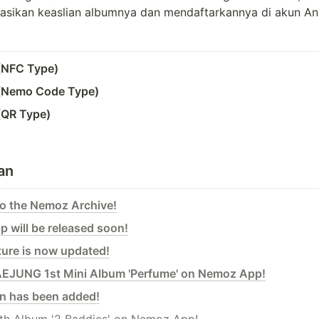
sikan keaslian albumnya dan mendaftarkannya di akun An
(NFC Type)
(Nemo Code Type)
(QR Type)
an
to the Nemoz Archive!
 will be released soon!
ture is now updated!
EJUNG 1st Mini Album 'Perfume' on Nemoz App!
on has been added!
th Album '2 Baddies' on Nemoz App!