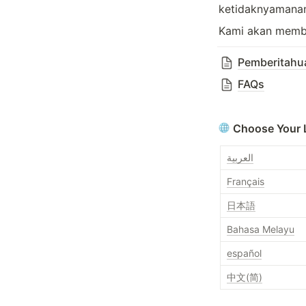
ketidaknyamanan 
Kami akan membe
Pemberitahu
FAQs
Choose Your
العربية
Français
日本語
Bahasa Melayu
español
中文(简)