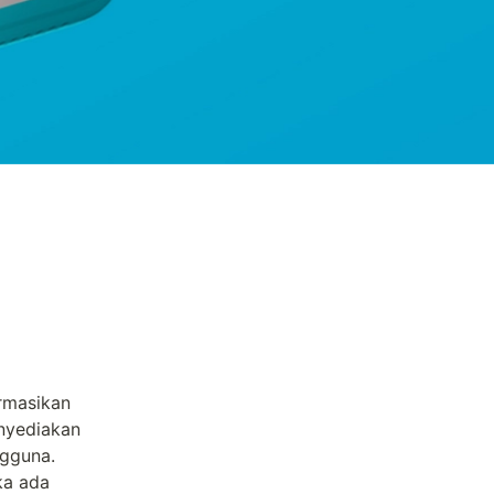
masikan 
nyediakan 
gguna.

a ada 