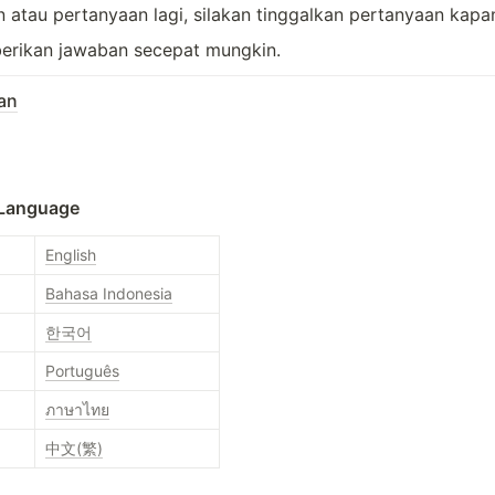
atau pertanyaan lagi, silakan tinggalkan pertanyaan kapan
rikan jawaban secepat mungkin.
an
 Language
English
Bahasa Indonesia
한국어
Português
ภาษาไทย
中文(繁)