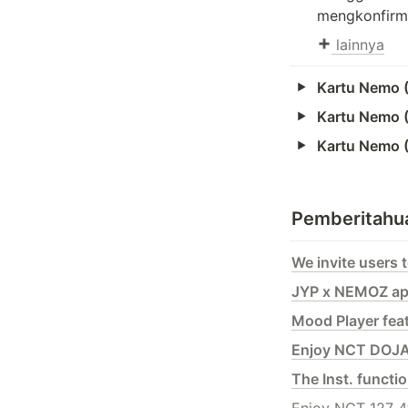
mengkonfirma
 lainnya
Kartu Nemo 
Kartu Nemo 
Kartu Nemo 
Pemberitahu
We invite users 
JYP x NEMOZ app
Mood Player fea
Enjoy NCT DOJA
The Inst. functi
Enjoy NCT 127 4