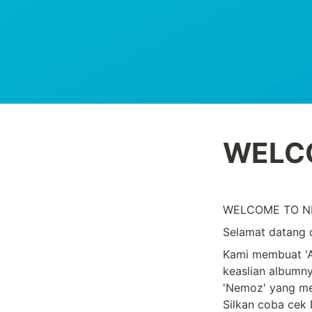
WELCO
WELCOME TO N
Selamat datang 
Kami membuat 'A
keaslian albumn
'Nemoz' yang me
Silkan coba cek