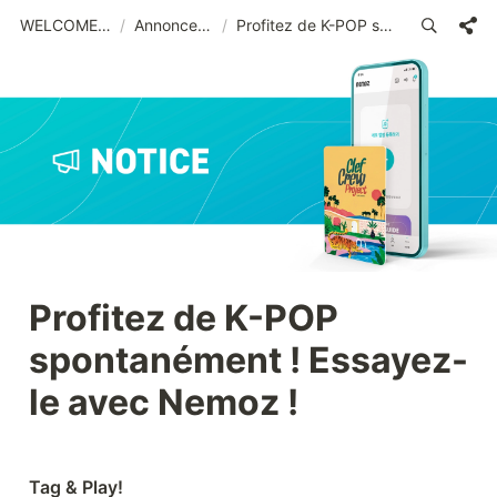
WELCOME (FRA)_old
/
Annonce publique
/
Profitez de K-POP spontanément ! Essayez-le avec Nemoz !
Profitez de K-POP 
spontanément ! Essayez-
le avec Nemoz !
Tag & Play!