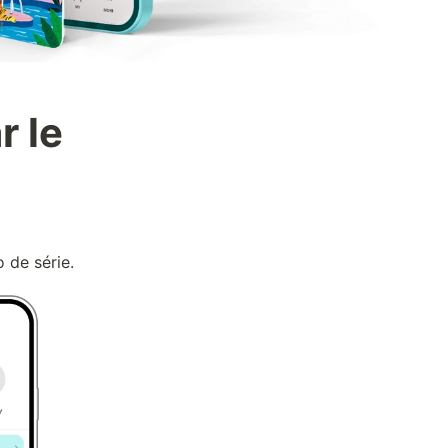
 le 
 de série.