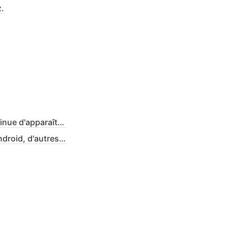
z.
11. J'enregistre une carte Nemo (type NFC), et un message pop-up continue d'apparaître.
12. En tagueant la carte Nemo (type NFC) à l'arrière de mon téléphone Android, d'autres applications continueront d'apparaître !