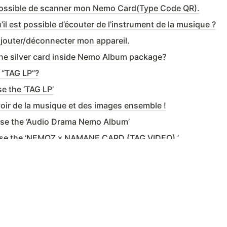
mpossible de scanner mon Nemo Card(Type Code QR).
’il est possible d’écouter de l’instrument de la musique ?
ajouter/déconnecter mon appareil.
the silver card inside Nemo Album package?
a “TAG LP”?
e the ‘TAG LP’
voir de la musique et des images ensemble !
se the ‘Audio Drama Nemo Album’
use the ‘NEMOZ x NAMANE CARD (TAG VIDEO) ’
on de Voice Photo Card