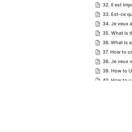
32. Il est i
33. Est-ce qu
34. Je veux 
35. What is 
36. What is 
37. How to us
38. Je veux 
39. How to U
40. How to 
41. Utilisati