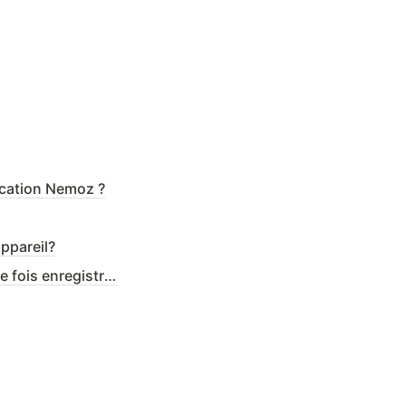
ication Nemoz ?
ppareil?
27. Est-ce possible qu'une autre personne peut enregistrer un album une fois enregistré ?