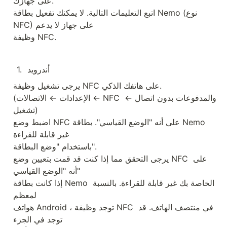
على جهازك.

اتبع التعليمات التالية. لا يمكنك تفعيل بطاقة Nemo (نوع 
NFC) على جهاز لا يدعم

وظيفة NFC.
أندرويد
.
1
يرجى تشغيل وظيفة NFC على هاتفك الذكي.

(الإعدادات ← الاتصالات ← NFC والمدفوعات بدون اتصال ← 
تشغيل)

اضبط وضع NFC على أنه "الوضع القياسي". بطاقة Nemo 
غير قابلة للقراءة

باستخدام "وضع البطاقة".

يرجى التحقق مما إذا كنت قد قمت بتعيين وضع NFC على 
أنه "الوضع القياسي"

إذا كانت بطاقة Nemo الخاصة بك غير قابلة للقراءة. بالنسبة 
لمعظم

هواتف Android ، توجد وظيفة NFC في منتصف الهاتف. قد 
توجد في الجزء
